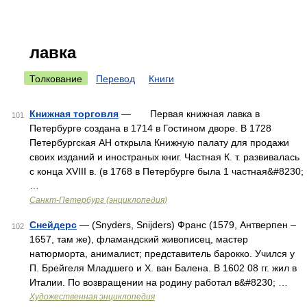
лавка
Толкование
Перевод
Книги
Книжная торговля
— Первая книжная лавка в
101
Петербурге создана в 1714 в Гостином дворе. В 1728
Петербургская АН открыла Книжную палату для продажи
своих изданий и иностраных книг. Частная К. т. развивалась
с конца XVIII в. (в 1768 в Петербурге была 1 частная&#8230;
…
Санкт-Петербург (энциклопедия)
Снейдерс
— (Snyders, Snijders) Франс (1579, Антверпен –
102
1657, там же), фламандский живописец, мастер
натюрморта, анималист; представитель барокко. Учился у
П. Брейгеля Младшего и Х. ван Балена. В 1602 08 гг. жил в
Италии. По возвращении на родину работал в&#8230; …
Художественная энциклопедия